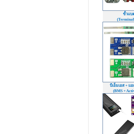
ขั้วแบต
(Terminal
บีเอ็มเอส + แ
(BMS + Acti