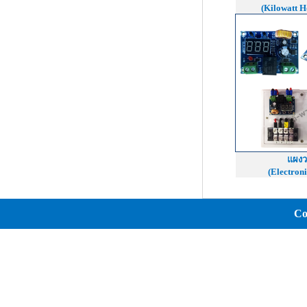
(Kilowatt H
แผงว
(Electron
Co