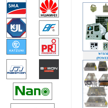
พาวเวอ
(POWER