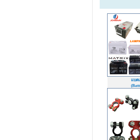
แบตเต
(Batt