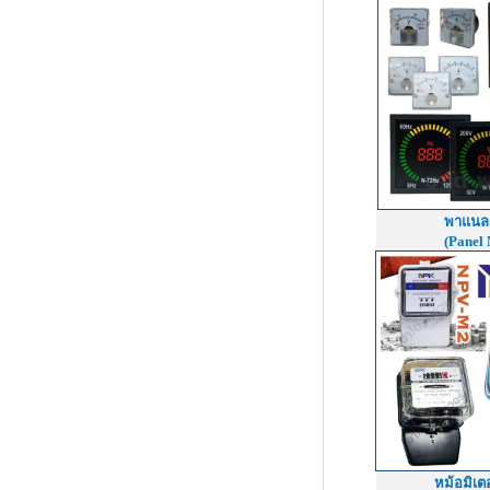
พาแนลม
(Panel 
หม้อมิเต