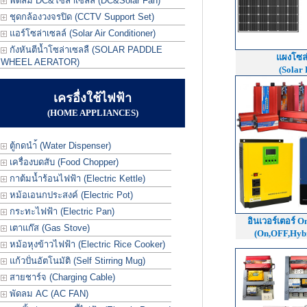
พัดลม DC&โซล่าเซลล์ (DC&Solar Fan)
ชุดกล้องวงจรปิด (CCTV Support Set)
แอร์โซล่าเซลล์ (Solar Air Conditioner)
กังหันตีน้ำโซล่าเซลลื (SOLAR PADDLE
แผงโซล่
WHEEL AERATOR)
(Solar 
เครอื่งใช้ไฟฟ้า
(HOME APPLIANCES)
ตู้กดนำ้ (Water Dispenser)
เครื่องบดสับ (Food Chopper)
กาต้มน้ำร้อนไฟฟ้า (Electric Kettle)
หม้อเอนกประสงค์ (Electric Pot)
กระทะไฟฟ้า (Electric Pan)
อินเวอร์เตอร์ On
เตาแก๊ส (Gas Stove)
(On,OFF,Hybr
หม้อหุงข้าวไฟฟ้า (Electric Rice Cooker)
แก้วปั่นอัตโนมัติ (Self Stirring Mug)
สายชาร์จ (Charging Cable)
พัดลม AC (AC FAN)