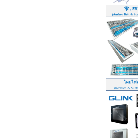
พุ๊ก , สก
(Anchor Bolt & Sc
โคมไฟต
(Recessed & Surf